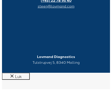
(+45) 22 78 95 40
steen@lovmand.com
Lovmand Diagnostics
Tulstrupvej 5, 8340 Malling
Luk