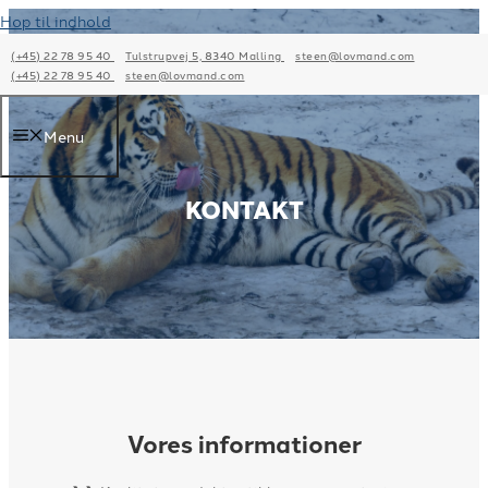
Hop til indhold
(+45) 22 78 95 40
Tulstrupvej 5, 8340 Malling
steen@lovmand.com
(+45) 22 78 95 40
steen@lovmand.com
Menu
KONTAKT
Vores informationer